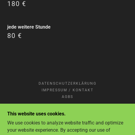
180 €
jede weitere Stunde
80 €
DATENSCHUTZERKLÄRUNG
IMPRESSUM / KONTAKT
AGBS
This website uses cookies.
DOMINA LADY SUSAN
We use cookies to analyze website traffic and optimize
DRONTHEIMER STRASSE 4, 13359 BERLIN (
your website experience. By accepting our use of
C/O STUDIO S)